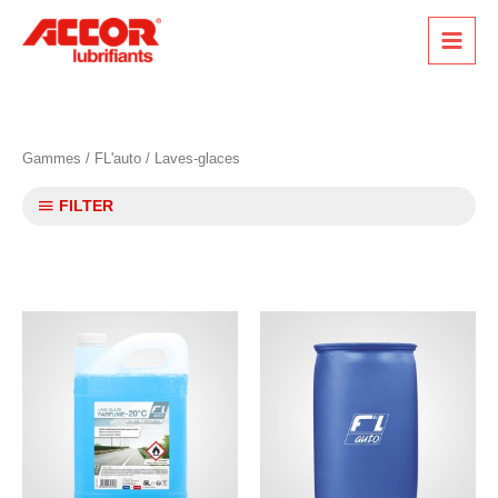
Aller
au
contenu
Gammes
/
FL'auto
/ Laves-glaces
FILTER